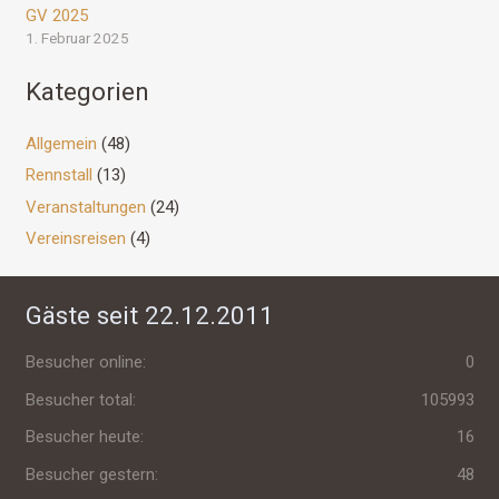
GV 2025
1. Februar 2025
Kategorien
Allgemein
(48)
Rennstall
(13)
Veranstaltungen
(24)
Vereinsreisen
(4)
Gäste seit 22.12.2011
Besucher online:
0
Besucher total:
105993
Besucher heute:
16
Besucher gestern:
48